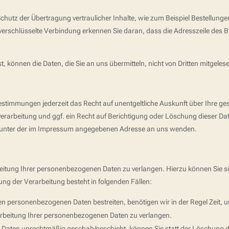
hutz der Übertragung vertraulicher Inhalte, wie zum Beispiel Bestellungen
erschlüsselte Verbindung erkennen Sie daran, dass die Adresszeile des Bro
t, können die Daten, die Sie an uns übermitteln, nicht von Dritten mitgele
estimmungen jederzeit das Recht auf unentgeltliche Auskunft über Ihre 
rarbeitung und ggf. ein Recht auf Berichtigung oder Löschung dieser D
t unter der im Impressum angegebenen Adresse an uns wenden.
eitung Ihrer personenbezogenen Daten zu verlangen. Hierzu können Sie s
g der Verarbeitung besteht in folgenden Fällen:
ten personenbezogenen Daten bestreiten, benötigen wir in der Regel Zeit, 
arbeitung Ihrer personenbezogenen Daten zu verlangen.
Daten unrechtmäßig geschah/geschieht, können Sie statt der Löschung d