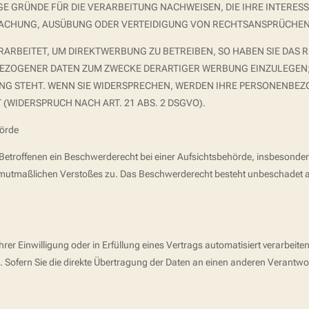
 GRÜNDE FÜR DIE VERARBEITUNG NACHWEISEN, DIE IHRE INTERESS
ACHUNG, AUSÜBUNG ODER VERTEIDIGUNG VON RECHTSANSPRÜCHEN (
RBEITET, UM DIREKTWERBUNG ZU BETREIBEN, SO HABEN SIE DAS R
ZOGENER DATEN ZUM ZWECKE DERARTIGER WERBUNG EINZULEGEN; D
UNG STEHT. WENN SIE WIDERSPRECHEN, WERDEN IHRE PERSONENBE
WIDERSPRUCH NACH ART. 21 ABS. 2 DSGVO).
hörde
Betroffenen ein Beschwerderecht bei einer Aufsichtsbehörde, insbesonder
es mutmaßlichen Verstoßes zu. Das Beschwerderecht besteht unbeschadet a
rer Einwilligung oder in Erfüllung eines Vertrags automatisiert verarbeite
fern Sie die direkte Übertragung der Daten an einen anderen Verantwortl